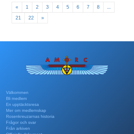
«
1
2
3
4
5
6
7
8
...
21
22
»
Välkommen
Bli medlem
En upptäcktsresa
Mer om medlemskap
Rosenkreuzarnas historia
Frågor och svar
Från arkiven