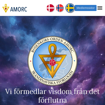
Medlemssidor
Vi förmedlar visdom från det
förflutna