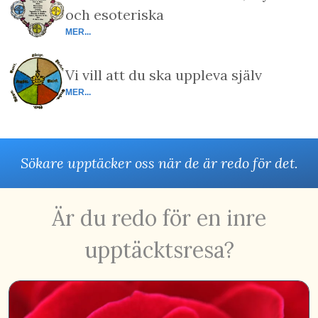
och esoteriska
MER...
Vi vill att du ska uppleva själv
MER...
Sökare upptäcker oss när de är redo för det.
Är du redo för en inre
upptäcktsresa?