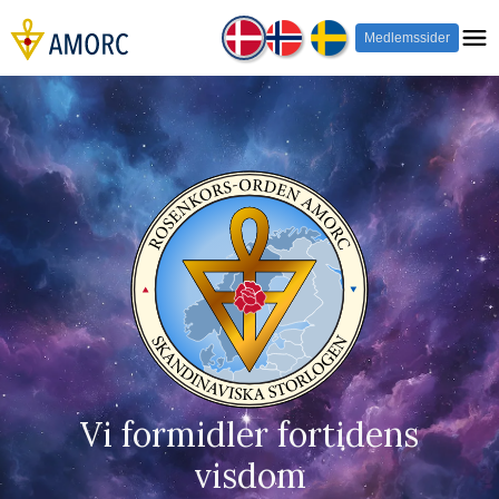
Medlemssider
Vi formidler fortidens
visdom