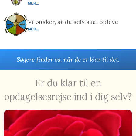
MER...
Vi ønsker, at du selv skal opleve
MER...
Søgere finder os, når de er klar til det.
Er du klar til en
opdagelsesrejse ind i dig selv?