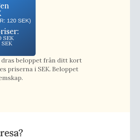
gen
K
: 120 SEK)
riser:
0 SEK
0 SEK
 dras beloppet från ditt kort
es priserna i SEK. Beloppet
lemskap.
sresa?