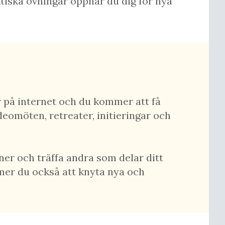
iska övningar öppnar du dig för nya
 på internet och du kommer att få
eomöten, retreater, initieringar och
er och träffa andra som delar ditt
mer du också att knyta nya och