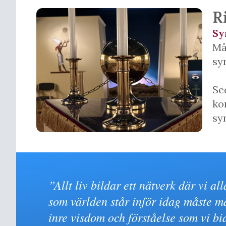
R
Sy
Må
sy
Se
ko
sy
”Allt liv bildar ett nätverk där vi a
som världen står inför idag måste m
inre visdom och förståelse som vi bi