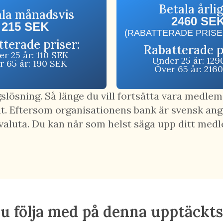
Betala årli
ala månadsvis
2460 SE
215 SEK
(RABATTERADE PRISER
terade priser:
Rabatterade p
r 25 år: 110 SEK
Under 25 år: 129
r 65 år: 190 SEK
Över 65 år: 216
slösning. Så länge du vill fortsätta vara medlem
ut. Eftersom organisationens bank är svensk ang
 valuta. Du kan när som helst säga upp ditt med
du följa med på denna upptäckt