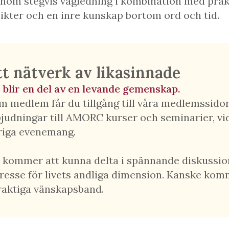
nom stegvis vägledning i kombination med prakt
sikter och en inre kunskap bortom ord och tid.
tt nätverk av likasinnade
 blir en del av en levande gemenskap.
m medlem får du tillgång till våra medlemssidor
bjudningar till AMORC kurser och seminarier, vid
riga evenemang.
 kommer att kunna delta i spännande diskussion
tresse för livets andliga dimension. Kanske kom
raktiga vänskapsband.