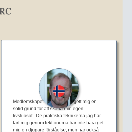
ORC
Trond
Medlemskapet i AMORC har gett mig en
solid grund för att skapa min egen
livsfilosofi. De praktiska teknikerna jag har
lärt mig genom lektionerna har inte bara gett
mig en djupare förståelse, men har också