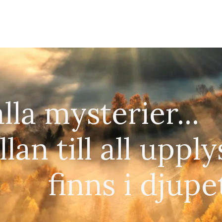
lla mysterier...
lan till all upply
finns i djupe