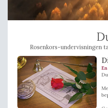
Du
Rosenkors-undervisningen tar
D
En
Du
Me
be