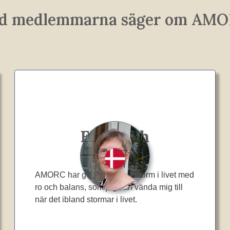
d medlemmarna säger om AM
Elisabeth
AMORC har gett mig en plattform i livet med
ro och balans, som jag kan vända mig till
när det ibland stormar i livet.