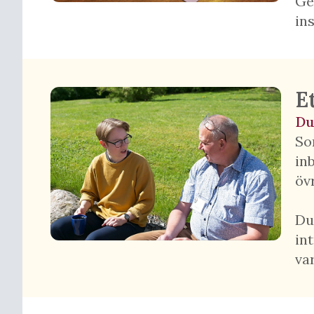
Ge
in
E
Du
So
in
öv
Du
in
va