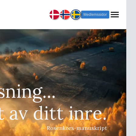
Medlemssidor
sning...
t av ditt inre.
– Rosenkors-manuskript