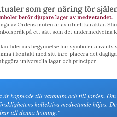
itualer som ger näring för själe
mboler berör djupare lager av medvetandet.
nga av Ordens möten är av rituell karaktär. Stäm
mbolspråk på ett sätt som det undermedvetna k
dan tidernas begynnelse har symboler använts so
mma i kontakt med sitt inre, placera det dagliga
nliggöra universella lagar och principer.
lla är kopplade till varandra och till jorden. 
änsklighetens kollektiva medvetande höjas. Det
drar till denna höjning.”