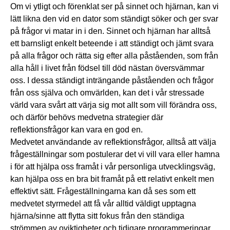
Om vi ytligt och förenklat ser på sinnet och hjärnan, kan vi
lätt likna den vid en dator som ständigt söker och ger svar
på frågor vi matar in i den. Sinnet och hjärnan har alltså
ett barnsligt enkelt beteende i att ständigt och jämt svara
på alla frågor och rätta sig efter alla påståenden, som från
alla håll i livet från födsel till död nästan översvämmar
oss. I dessa ständigt inträngande påståenden och frågor
från oss själva och omvärlden, kan det i vår stressade
värld vara svårt att värja sig mot allt som vill förändra oss,
och därför behövs medvetna strategier där
reflektionsfrågor kan vara en god en.
Medvetet användande av reflektionsfrågor, alltså att välja
frågeställningar som postulerar det vi vill vara eller hamna
i för att hjälpa oss framåt i vår personliga utvecklingsväg,
kan hjälpa oss en bra bit framåt på ett relativt enkelt men
effektivt sätt. Frågeställningarna kan då ses som ett
medvetet styrmedel att få vår alltid väldigt upptagna
hjärna/sinne att flytta sitt fokus från den ständiga
strömmen av oviktigheter och tidigare programmeringar,