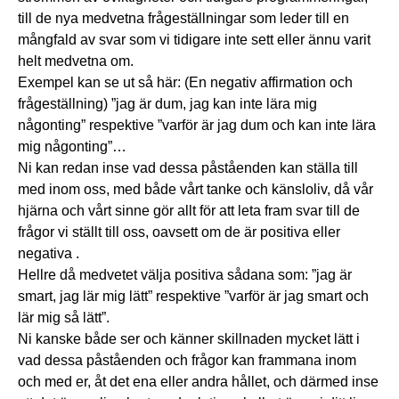
till de nya medvetna frågeställningar som leder till en
mångfald av svar som vi tidigare inte sett eller ännu varit
helt medvetna om.
Exempel kan se ut så här: (En negativ affirmation och
frågeställning) ”jag är dum, jag kan inte lära mig
någonting” respektive ”varför är jag dum och kan inte lära
mig någonting”…
Ni kan redan inse vad dessa påståenden kan ställa till
med inom oss, med både vårt tanke och känsloliv, då vår
hjärna och vårt sinne gör allt för att leta fram svar till de
frågor vi ställt till oss, oavsett om de är positiva eller
negativa .
Hellre då medvetet välja positiva sådana som: ”jag är
smart, jag lär mig lätt” respektive ”varför är jag smart och
lär mig så lätt”.
Ni kanske både ser och känner skillnaden mycket lätt i
vad dessa påståenden och frågor kan frammana inom
och med er, åt det ena eller andra hållet, och därmed inse