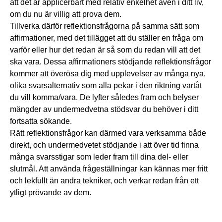
att det är applicerbart med relativ enkelhet även i ditt liv,
om du nu är villig att prova dem.
Tillverka därför reflektionsfrågorna på samma sätt som
affirmationer, med det tillägget att du ställer en fråga om
varför eller hur det redan är så som du redan vill att det
ska vara. Dessa affirmationers stödjande reflektionsfrågor
kommer att överösa dig med upplevelser av många nya,
olika svarsalternativ som alla pekar i den riktning vartåt
du vill komma/vara. De lyfter således fram och belyser
mängder av undermedvetna stödsvar du behöver i ditt
fortsatta sökande.
Rätt reflektionsfrågor kan därmed vara verksamma både
direkt, och undermedvetet stödjande i att över tid finna
många svarsstigar som leder fram till dina del- eller
slutmål. Att använda frågeställningar kan kännas mer fritt
och lekfullt än andra tekniker, och verkar redan från ett
ytligt prövande av dem.