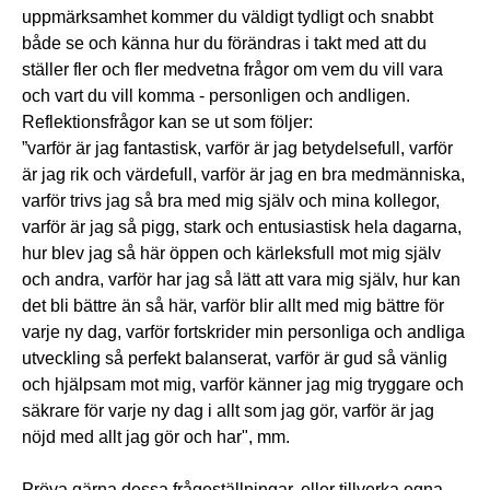
uppmärksamhet kommer du väldigt tydligt och snabbt
både se och känna hur du förändras i takt med att du
ställer fler och fler medvetna frågor om vem du vill vara
och vart du vill komma - personligen och andligen.
Reflektionsfrågor kan se ut som följer:
”varför är jag fantastisk, varför är jag betydelsefull, varför
är jag rik och värdefull, varför är jag en bra medmänniska,
varför trivs jag så bra med mig själv och mina kollegor,
varför är jag så pigg, stark och entusiastisk hela dagarna,
hur blev jag så här öppen och kärleksfull mot mig själv
och andra, varför har jag så lätt att vara mig själv, hur kan
det bli bättre än så här, varför blir allt med mig bättre för
varje ny dag, varför fortskrider min personliga och andliga
utveckling så perfekt balanserat, varför är gud så vänlig
och hjälpsam mot mig, varför känner jag mig tryggare och
säkrare för varje ny dag i allt som jag gör, varför är jag
nöjd med allt jag gör och har", mm.
Pröva gärna dessa frågeställningar, eller tillverka egna