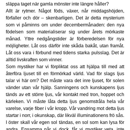
släppa taget när gamla mönster inte längre håller?
Allt är rytmer. Något föds, växer, når middagshöjden,
förfaller och dör – skenbarligen. Det är detta mysterium
som vi påminns om under decembermånaden: den nya
födelsen som materialiserar sig under årets mörkaste
månad. Yttre nedgångstider är förberedelsen för nya
möjligheter. Låt oss därför inte skåda bakåt, utan framåt.
Låt oss vara i förbund med tidens starka pulsslag. Det är
alltid livskraften som vinner.
Som mystiker har vi förpliktat oss att hjälpa till med att
återföra ljuset till en förmörkad värld. Vad för slags ljus
talar vi här om? Det måste vara det inre ljuset, för solen
vänder utan vår hjälp. Sanningens och kunskapens ljus
tänds av ett större ljus, vår kontakt med tron, hoppet och
kärleken. Vi måste låta detta ljus genomstråla hela vår
varelse, varje fiber i vår kropp. Vår vandring mot detta ljus
startar i norr, i okunskap, där likväl illuminationens frö sås.
I öster skall vår egen sol tändas, en sol som kan lysa för
andra. Ensamma når vi dock, får vi mystiker veta, inte