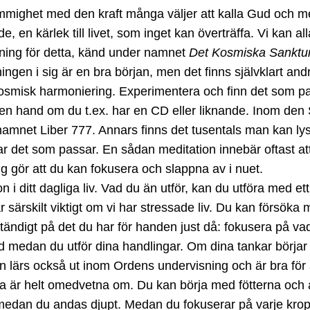
mighet med den kraft många väljer att kalla Gud och me
, en kärlek till livet, som inget kan överträffa. Vi kan 
ning för detta, känd under namnet
Det Kosmiska Sankt
en i sig är en bra början, men det finns självklart and
smisk harmoniering. Experimentera och finn det som pass
gen hand om du t.ex. har en CD eller liknande. Inom den
et Liber 777. Annars finns det tusentals man kan lyssn
ittar det som passar. En sådan meditation innebär oftast a
g gör att du kan fokusera och slappna av i nuet.
n i ditt dagliga liv. Vad du än utför, kan du utföra med ett
 särskilt viktigt om vi har stressade liv. Du kan försöka m
ständigt på det du har för handen just då: fokusera på v
d medan du utför dina handlingar. Om dina tankar börjar va
n lärs också ut inom Ordens undervisning och är bra för
ofta är helt omedvetna om. Du kan börja med fötterna oc
 medan du andas djupt. Medan du fokuserar på varje kro