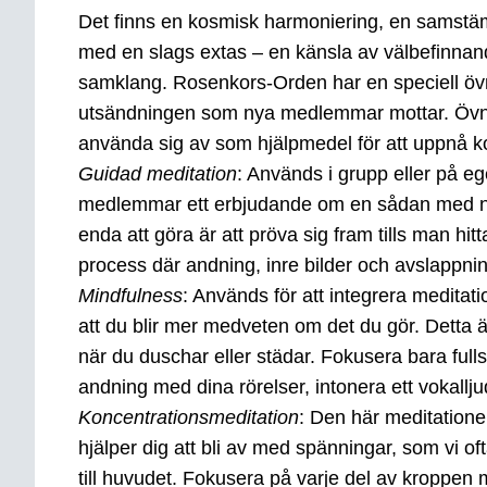
Det finns en kosmisk harmoniering, en samstäm
med en slags extas – en känsla av välbefinnande
samklang. Rosenkors-Orden har en speciell öv
utsändningen som nya medlemmar mottar. Övning
använda sig av som hjälpmedel för att uppnå ko
Guidad meditation
: Används i grupp eller på e
medlemmar ett erbjudande om en sådan med namn
enda att göra är att pröva sig fram tills man h
process där andning, inre bilder och avslappnin
Mindfulness
: Används för att integrera meditatio
att du blir mer medveten om det du gör. Detta är
när du duschar eller städar. Fokusera bara full
andning med dina rörelser, intonera ett vokallju
Koncentrationsmeditation
: Den här meditatione
hjälper dig att bli av med spänningar, som vi 
till huvudet. Fokusera på varje del av kroppen