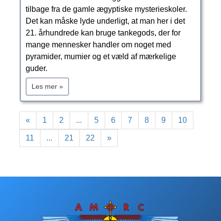
tilbage fra de gamle ægyptiske mysterieskoler.
Det kan måske lyde underligt, at man her i det
21. århundrede kan bruge tankegods, der for
mange mennesker handler om noget med
pyramider, mumier og et væld af mærkelige
guder.
Les mer »
«
1
2
...
5
6
7
8
9
10
11
...
21
22
»