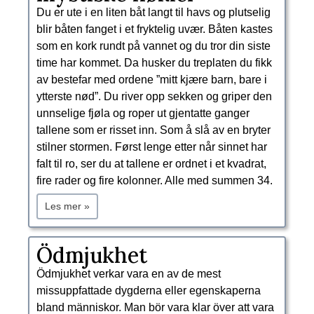
Du er ute i en liten båt langt til havs og plutselig
blir båten fanget i et fryktelig uvær. Båten kastes
som en kork rundt på vannet og du tror din siste
time har kommet. Da husker du treplaten du fikk
av bestefar med ordene ”mitt kjære barn, bare i
ytterste nød”. Du river opp sekken og griper den
unnselige fjøla og roper ut gjentatte ganger
tallene som er risset inn. Som å slå av en bryter
stilner stormen. Først lenge etter når sinnet har
falt til ro, ser du at tallene er ordnet i et kvadrat,
fire rader og fire kolonner. Alle med summen 34.
Les mer »
​Ödmjukhet
Ödmjukhet verkar vara en av de mest
missuppfattade dygderna eller egenskaperna
bland människor. Man bör vara klar över att vara