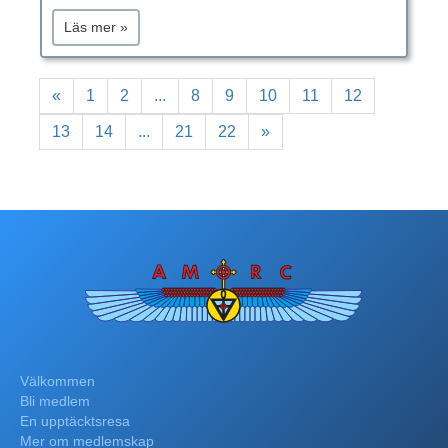
Läs mer »
«
1
2
...
8
9
10
11
12
13
14
...
21
22
»
Välkommen
Bli medlem
En upptäcktsresa
Mer om medlemskap