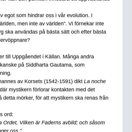
v egot som hindrar oss i vår evolution. I
ärlden, men inte av världen". Vi förnekar inte
tyg ska användas på bästa sätt och efter bästa
nservöppnare?
eder till Uppgåendet i Källan. Många andra
er kanske på Siddharta Gautama, som
ning.
hannes av Korsets (1542-1591) dikt
La noche
 där mystikern förlorar kontakten med det
etta mörker, för att mystikern ska renas från
s ord:
ga Ordet, Vilken är Faderns avbild; och såsom
nger oss."