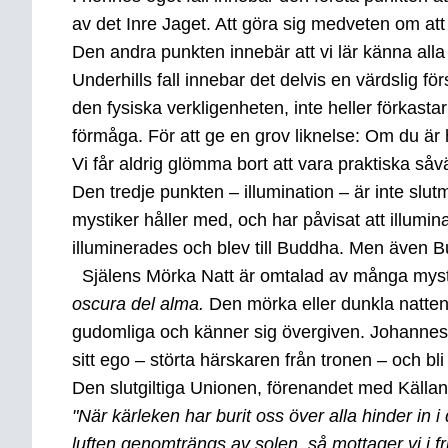
av det Inre Jaget. Att göra sig medveten om att
Den andra punkten innebär att vi lär känna alla 
Underhills fall innebar det delvis en värdslig f
den fysiska verkligenheten, inte heller förkast
förmåga. För att ge en grov liknelse: Om du ä
Vi får aldrig glömma bort att vara praktiska så
Den tredje punkten – illumination – är inte slutm
mystiker håller med, och har påvisat att illu
illuminerades och blev till Buddha. Men även B
Själens Mörka Natt är omtalad av många mys
oscura del alma
.
Den mörka eller dunkla natten, 
gudomliga och känner sig övergiven. Johannes 
sitt ego – störta härskaren från tronen – och bl
Den slutgiltiga Unionen, förenandet med Källa
"När kärleken har burit oss över alla hinder in
luften genomträngs av solen, så mottager vi i 