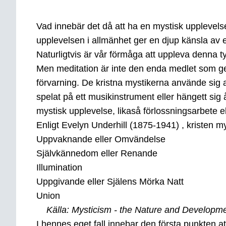
Vad innebär det då att ha en mystisk upplevels
upplevelsen i allmänhet ger en djup känsla av en
Naturligtvis är vår förmåga att uppleva denna 
Men meditation är inte den enda medlet som ger 
förvarning. De kristna mystikerna använde sig 
spelat på ett musikinstrument eller hängett sig 
mystisk upplevelse, likaså förlossningsarbete el
Enligt Evelyn Underhill (1875-1941) , kristen m
Uppvaknande eller Omvändelse
Självkännedom eller Renande
Illumination
Uppgivande eller Själens Mörka Natt
Union
Källa: Mysticism - the Nature and Developme
I hennes eget fall innebar den första punkten 