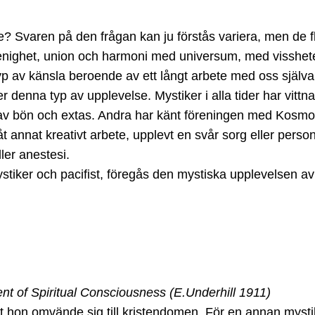
e? Svaren på den frågan kan ju förstås variera, men de 
ighet, union och harmoni med universum, med vissheten om a
typ av känsla beroende av ett långt arbete med oss själv
denna typ av upplevelse. Mystiker i alla tider har vittn
av bön och extas. Andra har känt föreningen med Kosmos 
åt annat kreativt arbete, upplevt en svår sorg eller pers
ler anestesi.
ystiker och pacifist, föregås den mystiska upplevelsen av
nt of Spiritual Consciousness (E.Underhill 1911)
att hon omvände sig till kristendomen. För en annan mys