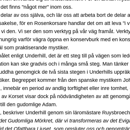
 det finns "något mer" inom oss.
delar av oss själva, och lär oss att arbeta bort de delar a
örsakelse, för en Rosenkorsare handlar det om att leva "i v
ar vi den. Vi ser den som verktyg på vår väg framåt. Verk
r hungrig varför vägra öppna en konservburk med en ko
väl som praktiserande mystiker.
ålet enligt Underhill, det är ett steg till på vägen som l
mination kan ske gradvis och i många små steg. Man tänk
uddha genomgick de två sista stegen i Underhills uppräk
tiker. Begreppet kommer från den spanske mystikern Jo
innebär en period av andlig torftighet eller inre tomhet,
av Korset visar dock på nödvändigheten av att genomgå d
i till den gudomlige Adam.
n, beskriver Underhill genom sin läromästare Ruysbroech
 i det Gudomliga Mörkret, där vi transformeras av det Evi
frid det Ofattbara Ljuset, som omsluter oss och genomträ