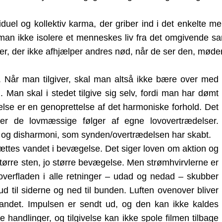
iduel og kollektiv karma, der griber ind i det enkelte m
 ikke isolere et menneskes liv fra det omgivende samfu
r, der ikke afhjælper andres nød, når de ser den, møde
. Når man tilgiver, skal man altså ikke bære over med
n skal i stedet tilgive sig selv, fordi man har dømt
lse er en genoprettelse af det harmoniske forhold. Det
æver de lovmæssige følger af egne lovovertrædelser.
ed og disharmoni, som synden/overtrædelsen har skabt.
sættes vandet i bevægelse. Det siger loven om aktion og
større sten, jo større bevægelse. Men strømhvirvlerne er
 overfladen i alle retninger – udad og nedad – skubber
ud til siderne og ned til bunden. Luften ovenover bliver
 andet. Impulsen er sendt ud, og den kan ikke kaldes
handlinger, og tilgivelse kan ikke spole filmen tilbage