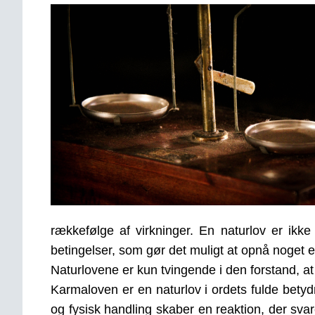
rækkefølge af virkninger. En naturlov er ikk
betingelser, som gør det muligt at opnå noget e
Naturlovene er kun tvingende i den forstand, a
Karmaloven er en naturlov i ordets fulde betyd
og fysisk handling skaber en reaktion, der svar