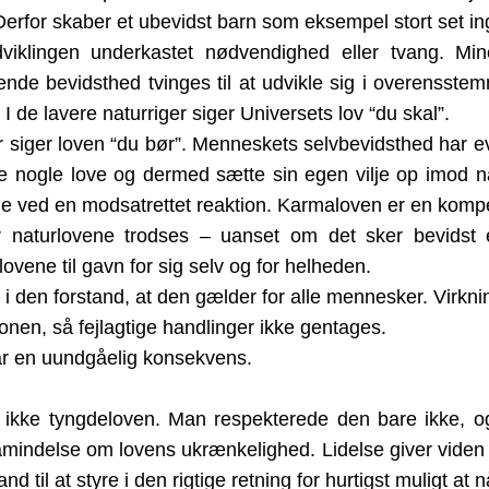
Derfor skaber et ubevidst barn som eksempel stort set in
udviklingen underkastet nødvendighed eller tvang. Mi
nde bevidsthed tvinges til at udvikle sig i overensste
I de lavere naturriger siger Universets lov “du skal”.
 siger loven “du bør”. Menneskets selvbevidsthed har evnen 
e nogle love og dermed sætte sin egen vilje op imod n
igne ved en modsatrettet reaktion. Karmaloven er en komp
naturlovene trodses – uanset om det sker bevidst el
ovene til gavn for sig selv og for helheden.
i den forstand, at den gælder for alle mennesker. Virkni
onen, så fejlagtige handlinger ikke gentages.
har en uundgåelig konsekvens.
 ikke tyngdeloven. Man respekterede den bare ikke, o
åmindelse om lovens ukrænkelighed. Lidelse giver viden 
til at styre i den rigtige retning for hurtigst muligt at n