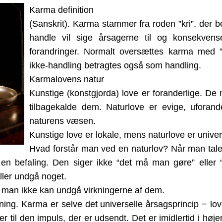
Karma definition
(Sanskrit). Karma stammer fra roden ”kri”, der bet
handle vil sige årsagerne til og konsekven
forandringer. Normalt oversættes karma med ”
ikke-handling betragtes også som handling.
Karmalovens natur
Kunstige (konstgjorda) love er foranderlige. D
tilbagekalde dem. Naturlove er evige, uforand
naturens væsen.
Kunstige love er lokale, mens naturlove er univer
Hvad forstår man ved en naturlov? Når man tale
e en befaling. Den siger ikke “det må man gøre” eller
ller undgå noget.
t man ikke kan undgå virkningerne af dem.
ning. Karma er selve det universelle årsagsprincip − lo
er til den impuls, der er udsendt. Det er imidlertid i høj