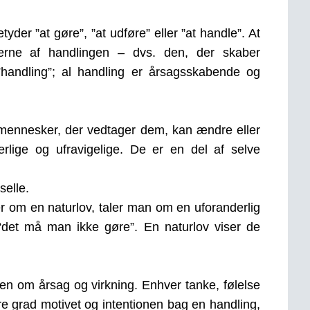
yder ”at gøre”, ”at udføre” eller ”at handle”. At
serne af handlingen – dvs. den, der skaber
handling”; al handling er årsagsskabende og
e mennesker, der vedtager dem, kan ændre eller
erlige og ufravigelige. De er en del af selve
selle.
r om en naturlov, taler man om en uforanderlig
 “det må man ikke gøre”. En naturlov viser de
ven om årsag og virkning. Enhver tanke, følelse
ere grad motivet og intentionen bag en handling,