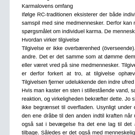
Karmalovens omfang
Ifølge RC-traditionen eksisterer der både indiv
samspil med sine medmennesker. Derfor kan man
spørgsmålet om individuel karma. De menneske
Hvordan virker tilgivelse
Tilgivelse er ikke overbærenhed (överseende)
andre. Det er det samme som at dømme dem. Ma
eller været vred på sine medmennesker. Tilgive
er derfor forkert at tro, at tilgivelse oph
Tilgivelsen fjerner udelukkende den indre ufr
Hvis man kaster en sten i stillestående vand, 
reaktion, og virkeligheden bekræfter dette. Jo 
ikke begrænset til overfladen. Usynligt under
den ene dråbe til den anden indtil kraften når 
også sat i bevægelse fra det ene lag til det
tilbage. Således er det også med menneskelige 