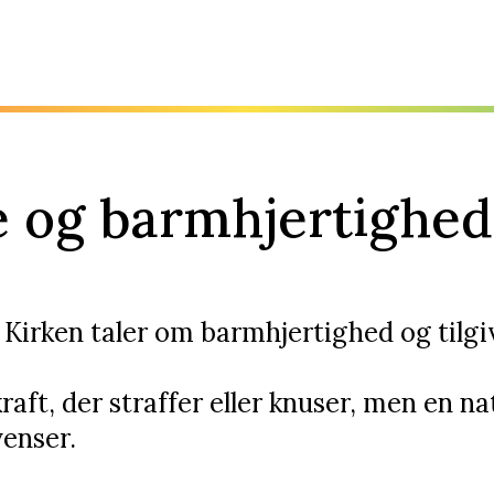
se og barmhjertighed
irken taler om barmhjertighed og tilgive
raft, der straffer eller knuser, men en n
venser.