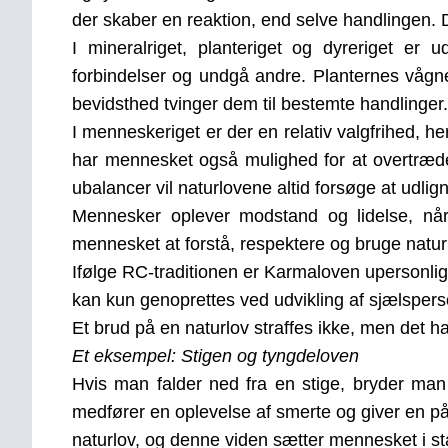
der skaber en reaktion, end selve handlingen. 
I mineralriget, planteriget og dyreriget er 
forbindelser og undgå andre. Planternes vågne
bevidsthed tvinger dem til bestemte handlinger. 
I menneskeriget er der en relativ valgfrihed, her
har mennesket også mulighed for at overtræd
ubalancer vil naturlovene altid forsøge at udl
Mennesker oplever modstand og lidelse, når 
mennesket at forstå, respektere og bruge naturl
Ifølge RC-traditionen er Karmaloven upersonlig 
kan kun genoprettes ved udvikling af sjælspers
Et brud på en naturlov straffes ikke, men det 
Et eksempel: Stigen og tyngdeloven
Hvis man falder ned fra en stige, bryder man
medfører en oplevelse af smerte og giver en p
naturlov, og denne viden sætter mennesket i stand 