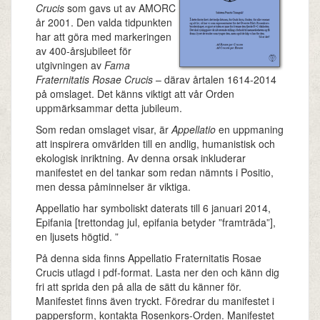
Crucis
som gavs ut av AMORC
år 2001. Den valda tidpunkten
har att göra med markeringen
av 400-årsjubileet för
utgivningen av
Fama
Fraternitatis Rosae Crucis
– därav årtalen 1614-2014
på omslaget. Det känns viktigt att vår Orden
uppmärksammar detta jubileum.
Som redan omslaget visar, är
Appellatio
en uppmaning
att inspirera omvärlden till en andlig, humanistisk och
ekologisk inriktning. Av denna orsak inkluderar
manifestet en del tankar som redan nämnts i Positio,
men dessa påminnelser är viktiga.
Appellatio har symboliskt daterats till 6 januari 2014,
Epifania [trettondag jul, epifania betyder ”framträda”],
en ljusets högtid. ”
På denna sida finns Appellatio Fraternitatis Rosae
Crucis utlagd i pdf-format. Lasta ner den och känn dig
fri att sprida den på alla de sätt du känner för.
Manifestet finns även tryckt. Föredrar du manifestet i
pappersform, kontakta Rosenkors-Orden. Manifestet