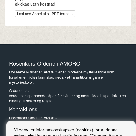
skickas utan kostnad.
Last ned Appellatio i PDF-format »
Rosenkors-Ordenen AMORC
Rosenkors-Ordenen AMORC er en moderne mysterieskole som
forvalter en tidløs kunnskap nedarvet fra antikkens gamle
mysterieskoler.
Ordenen er:
verdensomspennende, åpen for kvinner og menn, ideell, upolitisk, uten
binding til sekter og religion.
Kontakt oss
Rosenkors-Ordenen AMORC
Rösan, Gathes väg 141
SE-439 36 Onsala
Vi benytter informasjonskapsler (cookies) for at denne
Sverige
weben skal fungere best mulig for deg. Gjennom å surfe