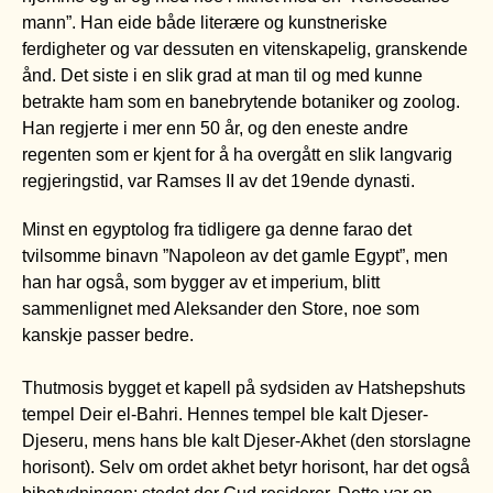
mann”. Han eide både literære og kunstneriske
ferdigheter og var dessuten en vitenskapelig, granskende
ånd. Det siste i en slik grad at man til og med kunne
betrakte ham som en banebrytende botaniker og zoolog.
Han regjerte i mer enn 50 år, og den eneste andre
regenten som er kjent for å ha overgått en slik langvarig
regjeringstid, var Ramses II av det 19ende dynasti.
Minst en egyptolog fra tidligere ga denne farao det
tvilsomme binavn ”Napoleon av det gamle Egypt”, men
han har også, som bygger av et imperium, blitt
sammenlignet med Aleksander den Store, noe som
kanskje passer bedre.
Thutmosis bygget et kapell på sydsiden av Hatshepshuts
tempel Deir el-Bahri. Hennes tempel ble kalt Djeser-
Djeseru, mens hans ble kalt Djeser-Akhet (den storslagne
horisont). Selv om ordet akhet betyr horisont, har det også