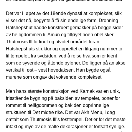
Det var i løpet av det 18ende dynasti at komplekset, slik
vi ser det nå, begynte å få sin endelige form. Dronning
Hatshepshut hadde konstruert gemakker på begge sider
av helligdommen til Amun og tilføyet noen obelisker.
Thutmosis III forfinet og utvidet området foran
Hatshepshuts struktur og opprettet en tilgang nummer to
til tempelet, fra sydsiden, ved å reise hva som er kjent
som de syvende og åttende pyloner. De ligger på an akse
vertikal til øst – vest hovedaksen. Han bygde også
murene som omgav det voksende komplekset.
Men hans største konstruksjon ved Karnak var en unik,
frittstående bygning på baksiden av tempelet, bortenfor
rommet til helligdommen og bak den opprinnelige
strukturen til Det midtre rike. Det var Akh Menu, i dag
omtalt som Thutmosis III’s festtempel. Det er for det meste
intakt og mye av de malte dekorasjoner er fortsatt synlige.