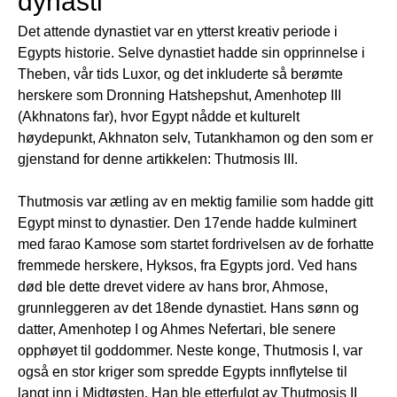
dynasti
Det attende dynastiet var en ytterst kreativ periode i
Egypts historie. Selve dynastiet hadde sin opprinnelse i
Theben, vår tids Luxor, og det inkluderte så berømte
herskere som Dronning Hatshepshut, Amenhotep III
(Akhnatons far), hvor Egypt nådde et kulturelt
høydepunkt, Akhnaton selv, Tutankhamon og den som er
gjenstand for denne artikkelen: Thutmosis III.
Thutmosis var ætling av en mektig familie som hadde gitt
Egypt minst to dynastier. Den 17ende hadde kulminert
med farao Kamose som startet fordrivelsen av de forhatte
fremmede herskere, Hyksos, fra Egypts jord. Ved hans
død ble dette drevet videre av hans bror, Ahmose,
grunnleggeren av det 18ende dynastiet. Hans sønn og
datter, Amenhotep I og Ahmes Nefertari, ble senere
opphøyet til goddommer. Neste konge, Thutmosis I, var
også en stor kriger som spredde Egypts innflytelse til
langt inn i Midtøsten. Han ble etterfulgt av Thutmosis II