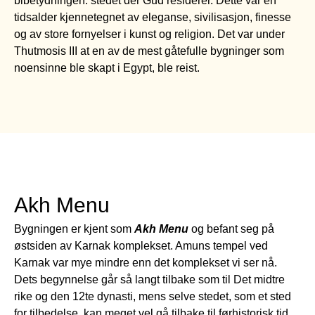
bibetydningen: stedet der Gud residerer. Dette var en
tidsalder kjennetegnet av eleganse, sivilisasjon, finesse
og av store fornyelser i kunst og religion. Det var under
Thutmosis III at en av de mest gåtefulle bygninger som
noensinne ble skapt i Egypt, ble reist.
Akh Menu
Bygningen er kjent som
Akh Menu
og befant seg på
østsiden av Karnak komplekset. Amuns tempel ved
Karnak var mye mindre enn det komplekset vi ser nå.
Dets begynnelse går så langt tilbake som til Det midtre
rike og den 12te dynasti, mens selve stedet, som et sted
for tilbedelse, kan meget vel gå tilbake til førhistorisk tid.