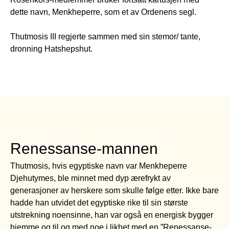
dette navn, Menkheperre, som et av Ordenens segl.
Thutmosis III regjerte sammen med sin stemor/ tante,
dronning Hatshepshut.
Renessanse-mannen
Thutmosis, hvis egyptiske navn var Menkheperre
Djehutymes, ble minnet med dyp ærefrykt av
generasjoner av herskere som skulle følge etter. Ikke bare
hadde han utvidet det egyptiske rike til sin største
utstrekning noensinne, han var også en energisk bygger
hjemme og til og med noe i likhet med en ”Renessanse-