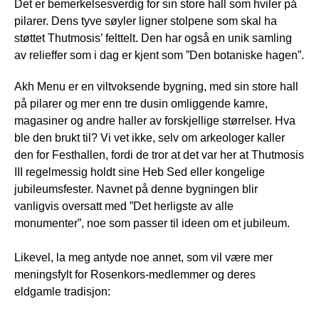
Det er bemerkelsesverdig for sin store hall som hviler på
pilarer. Dens tyve søyler ligner stolpene som skal ha
støttet Thutmosis’ felttelt. Den har også en unik samling
av relieffer som i dag er kjent som ”Den botaniske hagen”.
Akh Menu er en viltvoksende bygning, med sin store hall
på pilarer og mer enn tre dusin omliggende kamre,
magasiner og andre haller av forskjellige størrelser. Hva
ble den brukt til? Vi vet ikke, selv om arkeologer kaller
den for Festhallen, fordi de tror at det var her at Thutmosis
III regelmessig holdt sine Heb Sed eller kongelige
jubileumsfester. Navnet på denne bygningen blir
vanligvis oversatt med ”Det herligste av alle
monumenter”, noe som passer til ideen om et jubileum.
Likevel, la meg antyde noe annet, som vil være mer
meningsfylt for Rosenkors-medlemmer og deres
eldgamle tradisjon: