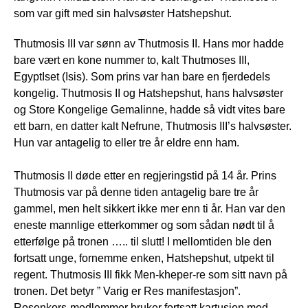
som var gift med sin halvsøster Hatshepshut.
Thutmosis III var sønn av Thutmosis II. Hans mor hadde
bare vært en kone nummer to, kalt Thutmoses III,
EgyptIset (Isis). Som prins var han bare en fjerdedels
kongelig. Thutmosis II og Hatshepshut, hans halvsøster
og Store Kongelige Gemalinne, hadde så vidt vites bare
ett barn, en datter kalt Nefrune, Thutmosis III’s halvsøster.
Hun var antagelig to eller tre år eldre enn ham.
Thutmosis II døde etter en regjeringstid på 14 år. Prins
Thutmosis var på denne tiden antagelig bare tre år
gammel, men helt sikkert ikke mer enn ti år. Han var den
eneste mannlige etterkommer og som sådan nødt til å
etterfølge på tronen ….. til slutt! I mellomtiden ble den
fortsatt unge, fornemme enken, Hatshepshut, utpekt til
regent. Thutmosis III fikk Men-kheper-re som sitt navn på
tronen. Det betyr ” Varig er Res manifestasjon”.
Rosenkors-medlemmer bruker fortsatt kartusjen med