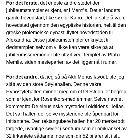
For det første
, det eneste andre stedet der
jubileumstempler er kjent, er i Memfis. Det er landets
gamle hovedstad, like sør for Kairo. Det forsatte å være
hovedstad gjennom den egyptiske historien, helt til den
greske ptolemeiske dynasti flyttet hovedstaden til
Alexandria. Disse jubileumstempler er knyttet til
dødstempler, selv om vi ikke kan være sikre på at
jubileumsseremonier ble utført ved Templet av Ptah i
Memfis, siden mesteparten av det ligger nå i ruiner.
For det andre
, da jeg så på Akh Menus layout, ble jeg
slått av den store Søylehallen. Denne vakre
Hypostylehallen minner meg om et telestrion, et begrep
som er kjent for Rosenkors-medlemmer. Selve navnet
kommer fra De eleusinske mysterier i oldtidens Hellas.
Det var hallen der selve mysteriene ble åpenbart for
initiantene. Den rektangulære hallen har 20 mørkerødt
fargede, uvanlige søyler i sentrum som er omkranset av
32 firkantete sådanne, noe som gir 52 pilarer alt i alt.