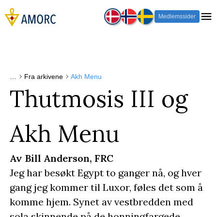
Medlemssider
…
Fra arkivene
Akh Menu
Thutmosis III og
Akh Menu
Av Bill Anderson, FRC
Jeg har besøkt Egypt to ganger nå, og hver
gang jeg kommer til Luxor, føles det som å
komme hjem. Synet av vestbredden med
sola skinnende på de honningfargede